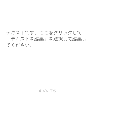
NEWS
新作鉢｢dandy｣展示
テキストです。ここをクリックして
「テキストを編集」を選択して編集し
てください。
© ATAHETAS